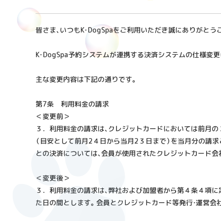
皆さま、いつもK･DogSpaをご利用いただき誠にありがとう
K･DogSpa予約システムが連携する決済システムの仕様変更に
主な変更内容は下記の通りです。
第7条 利用料金の請求
＜変更前＞
３．利用料金の請求は、クレジットカードにおいては前月の２
（目安として前月2４日から当月2３日まで）を当月分の請
との決済については、会員が使用されたクレジットカード会社の
＜変更後＞
３．利用料金の請求は、弊社および加盟者から第４条４項に
た日の間とします。会員とクレジットカード等発行・運営会