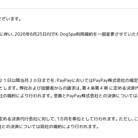
ございます。
伴い、2026年6月25日付でK･DogSpa利用規約を一部変更させてい
１日以降当月２０日までを、PayPayにおいてはPayPay株式会社の
求とします。弊社および加盟者からの請求は、第４条第４項 に定める決
規約により行われます。会員とPayPay株式会社との決済については、
定める決済代行会社に対して、1カ月を単位として行われます。ただし、こ
社との決済については同社の規約により行われます。