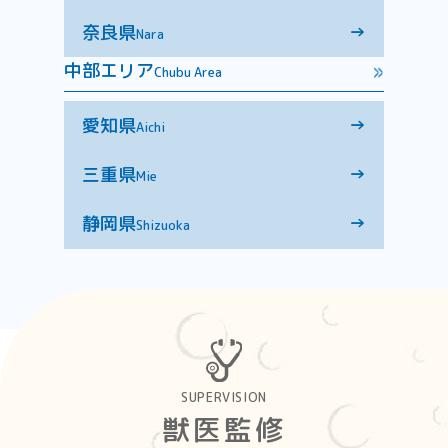
奈良県
→
Nara
中部エリア
Chubu Area
愛知県
→
Aichi
三重県
→
Mie
静岡県
→
Shizuoka
SUPERVISION
獣医監修