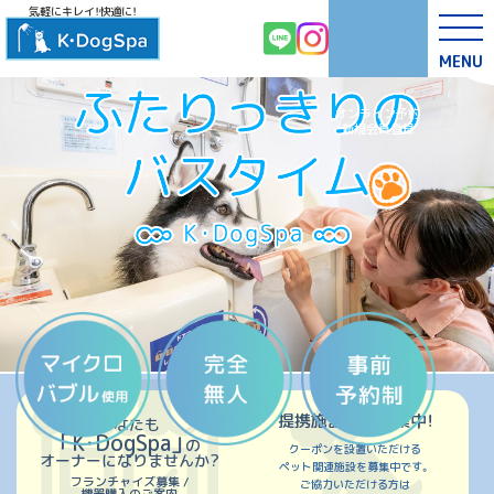
気軽にキレイ！快適に！
MENU
オンライン予約
新規会員登録
提携施設随時募集中！
あなたも
「K・DogSpa」
の
クーポンを設置いただける
オーナーになりませんか?
ペット関連施設を募集中です。
フランチャイズ募集 /
ご協力いただける方は
機器購入のご案内