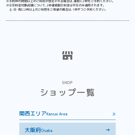
※予約枠の時間以上のご利用が想定される場合は、事前に2枠をご予約ください。
※ⒶⒷ料金対象店舗について、2枠連続割引料金は平日のみ適用されます。
土･日･祝に2枠以上のご利用をご希望の場合は、1枠ずつご予約ください。
SHOP
ショップ一覧
関西エリア
Kansai Area
大阪府
→
Osaka