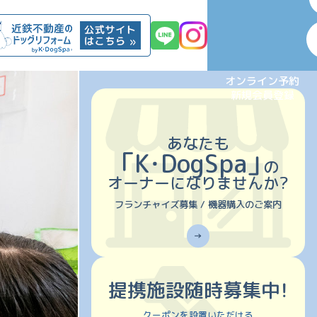
オンライン予約
新規会員登録
あなたも
「K・DogSpa」
の
オーナーになりませんか?
フランチャイズ募集 /
機器購入のご案内
→
提携施設随時募集中！
クーポンを設置いただける